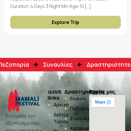
Duration:4 Days 3 Night Min Age:10 […]
Explore Trip
οπορία
Συναυλίες
Δραστηριότητες γι
quick
Δραστηριότητες
Βρείτε μας
links
Enduro
Αρχική
Πεζοπορία
Δελτία
Ετοίμασε τον
Συναυλίες
Τύπου
εξοπλισμό σου,
Κατασκήνωση
πάρε την παρέα